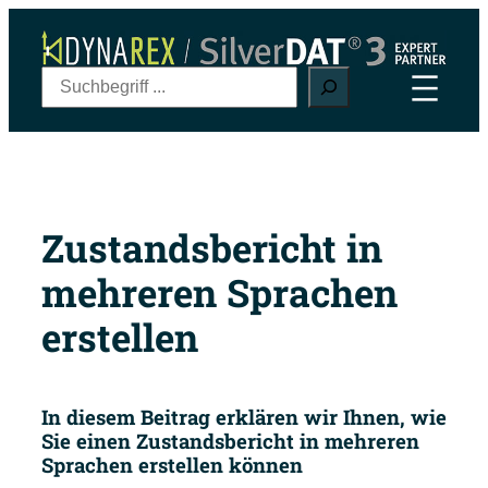
Zum
Inhalt
springen
S
u
c
h
e
n
Zustandsbericht in
mehreren Sprachen
erstellen
In diesem Beitrag erklären wir Ihnen, wie
Sie einen Zustandsbericht in mehreren
Sprachen erstellen können