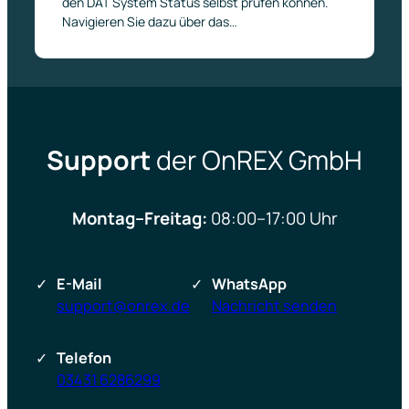
den DAT System Status selbst prüfen können.
Navigieren Sie dazu über das…
Support
der OnREX GmbH
Montag–Freitag:
08:00–17:00 Uhr
E-Mail
WhatsApp
support@onrex.de
Nachricht senden
Telefon
03431 6286299