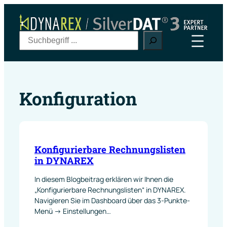
Zum
Inhalt
springen
S
u
c
h
e
Konfiguration
n
Konfigurierbare Rechnungslisten
in DYNAREX
In diesem Blogbeitrag erklären wir Ihnen die
„Konfigurierbare Rechnungslisten“ in DYNAREX.
Navigieren Sie im Dashboard über das 3-Punkte-
Menü -> Einstellungen…