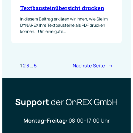
Textbausteinübersicht drucken
In diesem Beitrag erklären wir Ihnen, wie Sie im
DYNAREX Ihre Textbausteine als PDF drucken
können. Um eine gute…
1
2
3
…
5
Nächste Seite
→
Support
der OnREX GmbH
Montag–Freitag:
08:00–17:00 Uhr