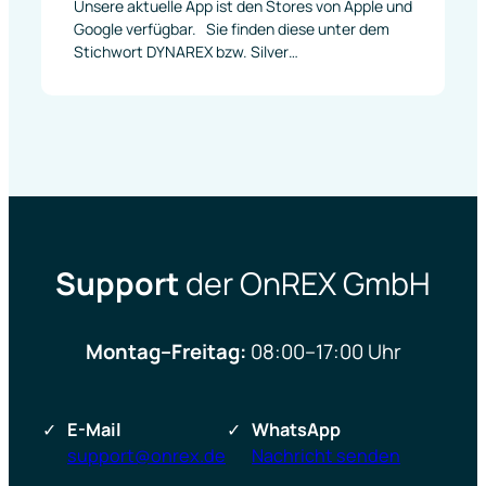
Unsere aktuelle App ist den Stores von Apple und
Google verfügbar. Sie finden diese unter dem
Stichwort DYNAREX bzw. Silver…
Support
der OnREX GmbH
Montag–Freitag:
08:00–17:00 Uhr
E-Mail
WhatsApp
support@onrex.de
Nachricht senden