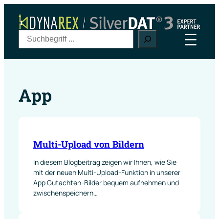
Zum
Inhalt
springen
S
u
c
h
e
App
n
Multi-Upload von Bildern
In diesem Blogbeitrag zeigen wir Ihnen, wie Sie
mit der neuen Multi-Upload-Funktion in unserer
App Gutachten-Bilder bequem aufnehmen und
zwischenspeichern…