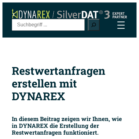
Zum
Inhalt
springen
S
u
c
h
e
n
Restwertanfragen
erstellen mit
DYNAREX
In diesem Beitrag zeigen wir Ihnen, wie
in DYNAREX die Erstellung der
Restwertanfragen funktioniert.