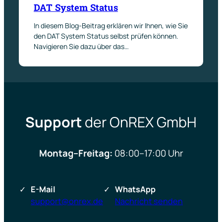
DAT System Status
In diesem Blog-Beitrag erklären wir Ihnen, wie Sie
den DAT System Status selbst prüfen können.
Navigieren Sie dazu über das…
Support
der OnREX GmbH
Montag–Freitag:
08:00–17:00 Uhr
E-Mail
WhatsApp
support@onrex.de
Nachricht senden