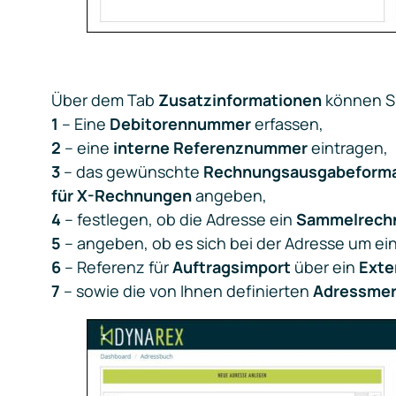
Über dem Tab
Zusatzinformationen
können S
1
– Eine
Debitorennummer
erfassen,
2
– eine
interne Referenznummer
eintragen,
3
– das gewünschte
Rechnungsausgabeform
für X-Rechnungen
angeben,
4
– festlegen, ob die Adresse ein
Sammelrech
5
– angeben, ob es sich bei der Adresse um e
6
– Referenz für
Auftragsimport
über ein
Exte
7
– sowie die von Ihnen definierten
Adressme