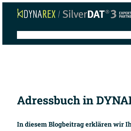
Zum
Inhalt
springen
Schnelleinstieg
Anleitungen
Tipps & Tricks
S
Adressbuch in DYN
In diesem Blogbeitrag erklären wir 