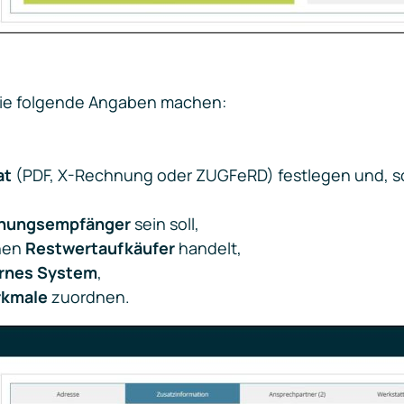
ie folgende Angaben machen:
at
(PDF, X-Rechnung oder ZUGFeRD) festlegen und, sof
nungsempfänger
sein soll,
inen
Restwertaufkäufer
handelt,
rnes System
,
rkmale
zuordnen.