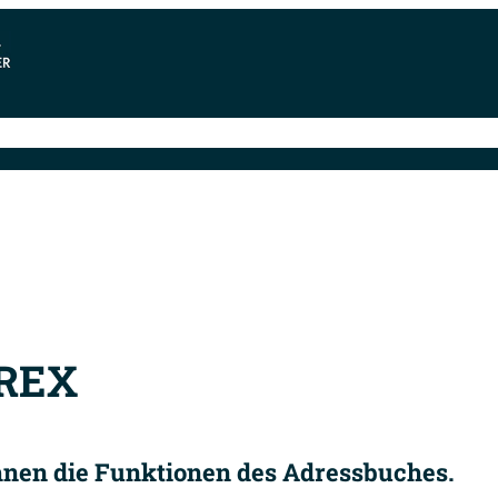
oftware & Preise
Release-Infos
Systemvoraussetzu
AREX
Ihnen die Funktionen des Adressbuches.