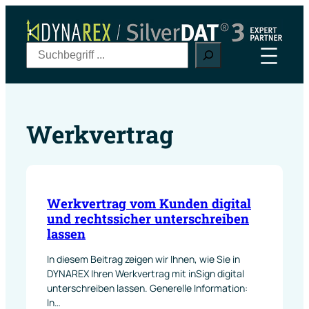
Zum
Inhalt
springen
S
u
c
h
e
Werkvertrag
n
Werkvertrag vom Kunden digital
und rechtssicher unterschreiben
lassen
In diesem Beitrag zeigen wir Ihnen, wie Sie in
DYNAREX Ihren Werkvertrag mit inSign digital
unterschreiben lassen. Generelle Information:
In…