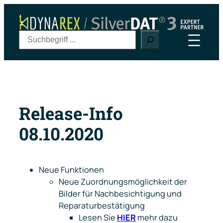
Zum
Inhalt
springen
S
u
c
h
e
n
Release-Info
08.10.2020
Neue Funktionen
Neue Zuordnungsmöglichkeit der
Bilder für Nachbesichtigung und
Reparaturbestätigung
Lesen Sie
HIER
mehr dazu