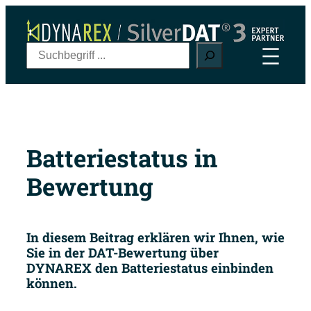
Zum
Inhalt
springen
S
u
c
h
e
n
Batteriestatus in
Bewertung
In diesem Beitrag erklären wir Ihnen, wie
Sie in der DAT-Bewertung über
DYNAREX den Batteriestatus einbinden
können.