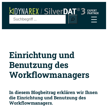
Zum
Inhalt
springen
S
u
c
h
e
n
Einrichtung und
Benutzung des
Workflowmanagers
In diesem Blogbeitrag erklären wir Ihnen
die Einrichtung und Benutzung des
Workflowmanagers.