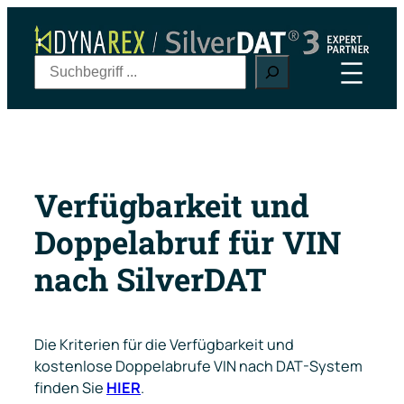
Zum
Inhalt
springen
S
u
c
h
e
n
Verfügbarkeit und
Doppelabruf für VIN
nach SilverDAT
Die Kriterien für die Verfügbarkeit und
kostenlose Doppelabrufe VIN nach DAT-System
finden Sie
HIER
.