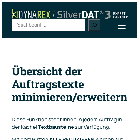
Zum
Inhalt
springen
S
u
c
h
e
n
Übersicht der
Auftragstexte
minimieren/erweitern
Diese Funktion steht Ihnen in jedem Auftrag in
der Kachel
Textbausteine
zur Verfügung.
Mit dem Button
ALLE REDUZIEREN
werden auf