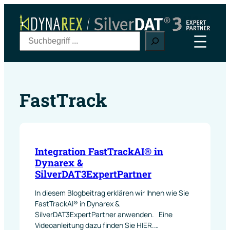
Zum
Inhalt
springen
S
u
c
h
e
FastTrack
n
Integration FastTrackAI® in
Dynarex &
SilverDAT3ExpertPartner
In diesem Blogbeitrag erklären wir Ihnen wie Sie
FastTrackAI® in Dynarex &
SilverDAT3ExpertPartner anwenden. Eine
Videoanleitung dazu finden Sie HIER.…