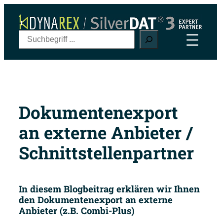
Zum
Inhalt
springen
S
u
c
h
e
n
Dokumentenexport
an externe Anbieter /
Schnittstellenpartner
In diesem Blogbeitrag erklären wir Ihnen
den Dokumentenexport an externe
Anbieter (z.B. Combi-Plus)