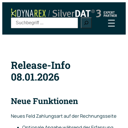
Zum
Inhalt
springen
S
u
c
h
e
n
Release-Info
08.01.2026
Neue Funktionen
Neues Feld
Zahlungsart
auf der Rechnungsseite
Optionale Angabe während der Erfassung