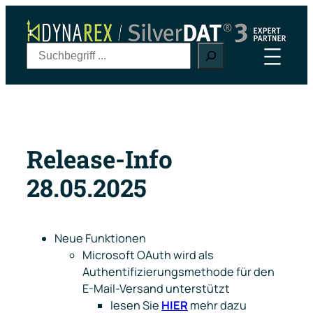
Zum
Inhalt
springen
S
u
c
h
e
n
Release-Info
28.05.2025
Neue Funktionen
Microsoft OAuth wird als
Authentifizierungsmethode für den
E-Mail-Versand unterstützt
lesen Sie
HIER
mehr dazu