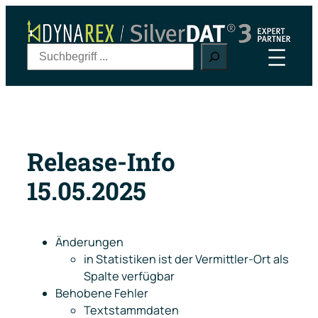
Zum
Inhalt
springen
S
u
c
h
e
n
Release-Info
15.05.2025
Änderungen
in Statistiken ist der Vermittler-Ort als
Spalte verfügbar
Behobene Fehler
Textstammdaten