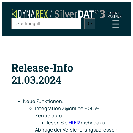
Zum
Inhalt
springen
S
u
c
h
e
n
Release-Info
21.03.2024
Neue Funktionen:
Integration Z@online – GDV-
Zentralabruf
lesen Sie
HIER
mehr dazu
Abfrage der Versicherungsadressen