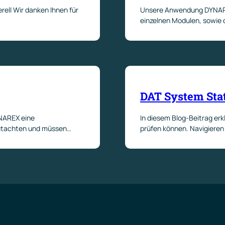
ll Wir danken Ihnen für
Unsere Anwendung DYNAREX
einzelnen Modulen, sowie 
DAT System Sta
YNAREX eine
In diesem Blog-Beitrag erk
 Gutachten und müssen…
prüfen können. Navigieren