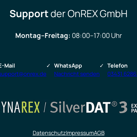
Support
der OnREX GmbH
Montag–Freitag:
08:00–17:00 Uhr
E-Mail
WhatsApp
Telefon
support@onrex.de
Nachricht senden
03431 628
Datenschutz
Impressum
AGB