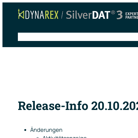
Zum
Inhalt
springen
Schnelleinstieg
Anleitungen
Tipps & Tricks
S
Release-Info 20.10.20
Änderungen