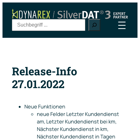
Zum
Inhalt
springen
S
u
c
h
e
n
Release-Info
27.01.2022
Neue Funktionen
neue Felder
Letzter Kundendienst
am
,
Letzter Kundendienst bei km
,
Nächster Kundendienst in km
,
Nächster Kundendienst in Tagen