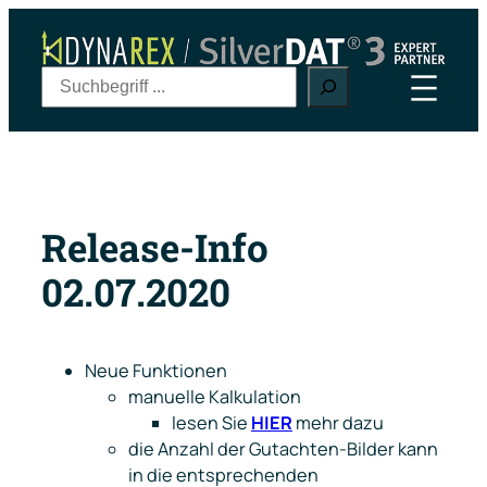
Zum
Inhalt
springen
S
u
c
h
e
n
Release-Info
02.07.2020
Neue Funktionen
manuelle Kalkulation
lesen Sie
HIER
mehr dazu
die Anzahl der Gutachten-Bilder kann
in die entsprechenden