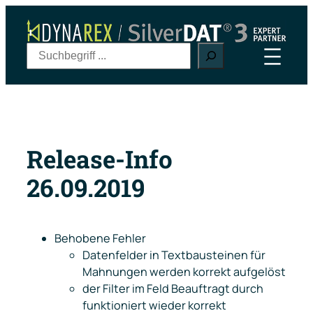
Zum
Inhalt
springen
S
u
c
h
e
n
Release-Info
26.09.2019
Behobene Fehler
Datenfelder in Textbausteinen für
Mahnungen werden korrekt aufgelöst
der Filter im Feld B
eauftragt durch
funktioniert wieder korrekt