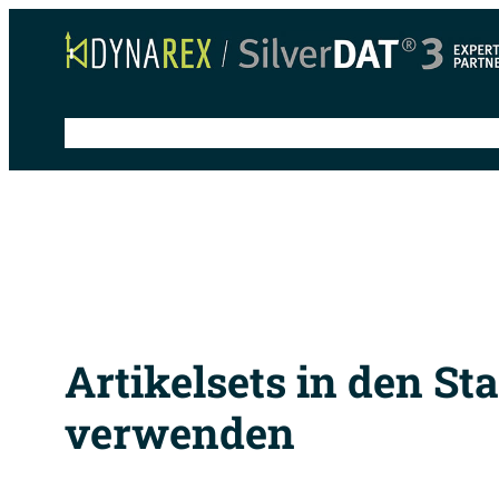
Zum
Inhalt
springen
Schnelleinstieg
Anleitungen
Tipps & Tricks
S
Artikelsets in den S
verwenden