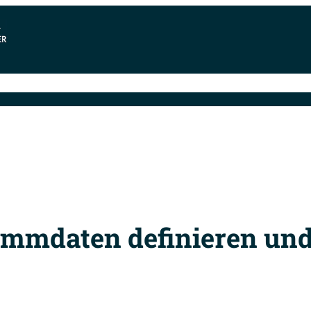
oftware & Preise
Release-Infos
Systemvoraussetzu
tammdaten definieren un