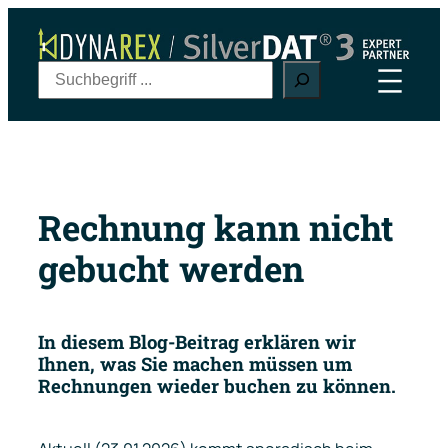
Zum
Inhalt
springen
S
u
c
h
e
n
Rechnung kann nicht
gebucht werden
In diesem Blog-Beitrag erklären wir
Ihnen, was Sie machen müssen um
Rechnungen wieder buchen zu können.