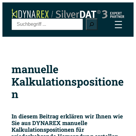
Zum
Inhalt
springen
S
u
c
h
e
n
manuelle
Kalkulationspositione
n
In diesem Beitrag erklären wir Ihnen wie
Sie aus DYNAREX manuelle
Kalkulationspositionen für