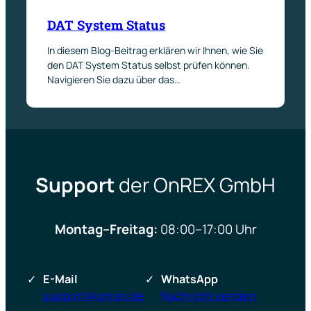
DAT System Status
In diesem Blog-Beitrag erklären wir Ihnen, wie Sie
den DAT System Status selbst prüfen können.
Navigieren Sie dazu über das…
Support
der OnREX GmbH
Montag–Freitag:
08:00–17:00 Uhr
E-Mail
WhatsApp
support@onrex.de
Nachricht senden