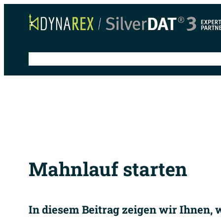
Zum
Inhalt
springen
Schnelleinstieg
Anleitungen
Tipps & Tricks
S
Mahnlauf starten
In diesem Beitrag zeigen wir Ihnen