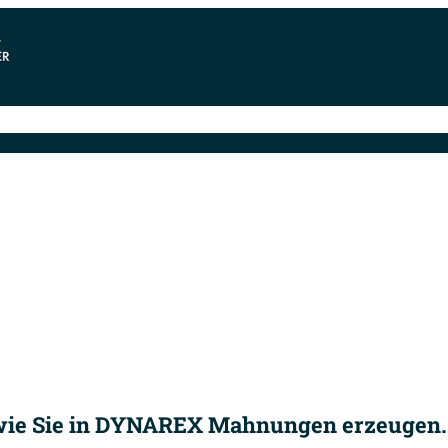
oftware & Preise
Release-Infos
Systemvoraussetzu
, wie Sie in DYNAREX Mahnungen erzeugen.