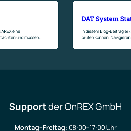
DAT System Sta
YNAREX eine
In diesem Blog-Beitrag erk
 Gutachten und müssen…
prüfen können. Navigieren
Support
der OnREX GmbH
Montag–Freitag:
08:00–17:00 Uhr