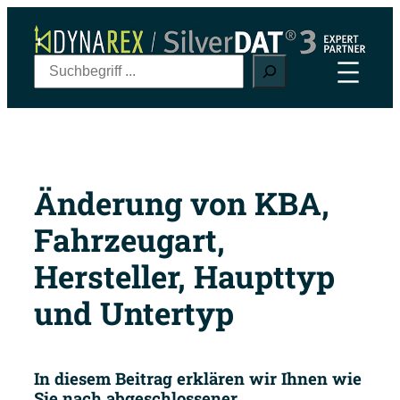
Zum
Inhalt
springen
S
u
c
h
e
n
Änderung von KBA,
Fahrzeugart,
Hersteller, Haupttyp
und Untertyp
In diesem Beitrag erklären wir Ihnen wie
Sie nach abgeschlossener